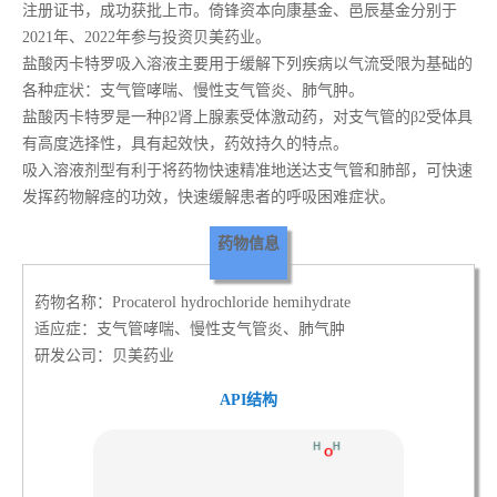
注册证书，成功获批上市。倚锋资本向康基金、邑辰基金分别于
2021年、2022年参与投资贝美药业。
盐酸丙卡特罗吸入溶液主要用于缓解下列疾病以气流受限为基础的
各种症状：支气管哮喘、慢性支气管炎、肺气肿。
盐酸丙卡特罗是一种β2肾上腺素受体激动药，对支气管的β2受体具
有高度选择性，具有起效快，药效持久的特点。
吸入溶液剂型有利于将药物快速精准地送达支气管和肺部，可快速
发挥药物解痉的功效，快速缓解患者的呼吸困难症状。
药物信息
药物名称：Procaterol hydrochloride hemihydrate
适应症：支气管哮喘、慢性支气管炎、肺气肿
研发公司：贝美药业
API结构