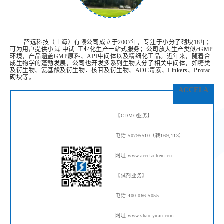
韶远科技（上海）有限公司成立于2007年，专注于小分子砌块18年；
可为用户提供小试-中试-工业化生产一站式服务；公司放大生产类似cGMP
环境，产品涵盖GMP原料、API中间体以及精细化工品。
近年来，随着合
成生物
学
的蓬勃发展，公司也开发多系列生物大分子相关中间体，如糖类
及衍生物、氨基酸及衍生物、核苷及衍生物、ADC毒素、Linkers、Protac
砌块等。
ACCELA
【CDMO业务】
电话 50795510（转169,113）
网址 www.accelachem.cn
【试剂业务】
电话 400-066-5055
网址 www.shao-yuan.com