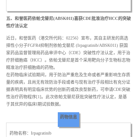
五、
和誉医药依帕戈替尼(ABSK011)喜获CDE批准治疗HCC的突破
性疗法认定
近日，和誉医药（港交所代码：02256）宣布，其自主研发的高选
择性小分子FGFR4抑制剂依帕戈替尼 (Irpagratinib/ABSK011) 获国
家药品监督管理局药品审评中心（CDE）突破性疗法认定，用于治
疗肝细胞癌（HCC）。依帕戈替尼是首个采用靶向分子生物标志物
精准治疗肝细胞癌的药物。
在药物临床试验期间，用于防治严重危及生命或者严重影响生存质
量的疾病，且尚无有效防治手段或者与现有治疗手段相比有充分证
据表明具有明显临床优势的创新药或改良型新药，可申请CDE突破
性治疗药物程序[1]。此次依帕戈替尼获批突破性疗法认定，是基
于其优异的临床I期试验数据。
药物信息
药物名称：Irpagratinib