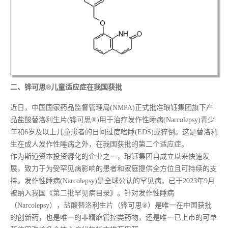
二、
铧可思®儿童适应症在我国获批
近日，中国国家药品监督管理局(NMPA)正式批准琅钰集团旗下产
品盐酸替洛利生片(铧可思®)用于治疗发作性睡病(Narcolepsy)青少
年和6岁及以上儿童患者的日间过度嗜睡(EDS)或猝倒。这是替洛利
生在成人发作性睡病之外，在我国获批的第二个适应症。
作为斯道资本投资孵化的企业之一，琅钰集团自成立以来快速发
展，致力于为受罕见病影响的患者和家庭提供全方位且可持续的支
持。发作性睡病(Narcolepsy)是全球公认的罕见病，已于2023年9月
被纳入我国《第二批罕见病目录》。针对发作性睡病
（Narcolepsy），盐酸替洛利生片（铧可思®）是唯一在中国获批
的创新药，也是唯一的非精麻管控类药物，还是唯一已上市的可单