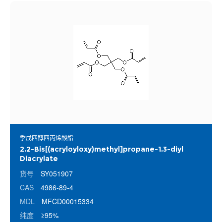
季戊四醇四丙烯酸酯
2,2-Bis[(acryloyloxy)methyl]propane-1,3-diyl
Diacrylate
货号
SY051907
CAS
4986-89-4
MDL
MFCD00015334
纯度
≥95%