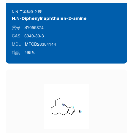
N,N-二苯基萘-2-胺
N,N-Diphenylnaphthalen-2-amine
货号
SY055374
CAS
6940-30-3
MDL
MFCD28384144
纯度
≥95%