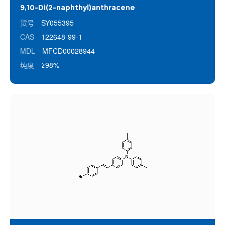
9,10-Di(2-naphthyl)anthracene
货号
SY055395
CAS
122648-99-1
MDL
MFCD00028944
纯度
≥98%