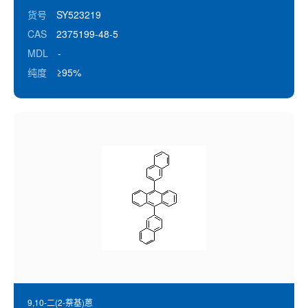
货号
SY523219
CAS
2375199-48-5
MDL
-
纯度
≥95%
9,10-二(2-萘基)蒽