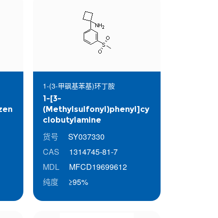
1-(3-甲砜基苯基)环丁胺
1-[3-
zen
(Methylsulfonyl)phenyl]cy
clobutylamine
货号
SY037330
CAS
1314745-81-7
MDL
MFCD19699612
纯度
≥95%