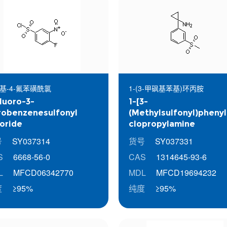
硝基-4-氟苯磺酰氯
1-(3-甲砜基苯基)环丙胺
luoro-3-
1-[3-
robenzenesulfonyl
(Methylsulfonyl)phenyl
oride
clopropylamine
号
SY037314
货号
SY037331
S
6668-56-0
CAS
1314645-93-6
L
MFCD06342770
MDL
MFCD19694232
度
≥95%
纯度
≥95%