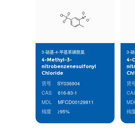
3-硝基-4-甲基苯磺酰氯
3-
4-Methyl-3-
4-C
nitrobenzenesulfonyl
nit
Chloride
Chl
货号
SY036904
货
CAS
616-83-1
CA
MDL
MFCD00129811
MD
纯度
≥95%
纯