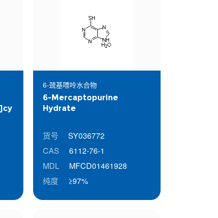
6-巯基嘌呤水合物
6-Mercaptopurine
]cy
Hydrate
货号
SY036772
CAS
6112-76-1
MDL
MFCD01461928
纯度
≥97%