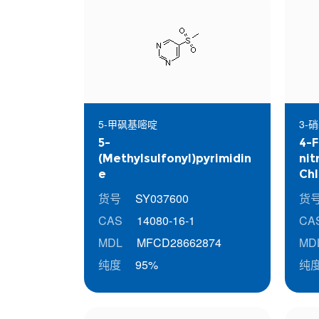
5-甲砜基嘧啶
3-
5-
4-F
(Methylsulfonyl)pyrimidin
nit
e
Chl
货号
SY037600
货
CAS
14080-16-1
CA
MDL
MFCD28662874
MD
纯度
95%
纯