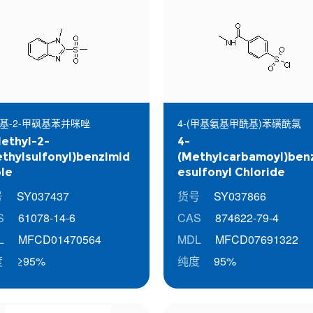
甲基-2-甲砜基苯并咪唑
4-(甲基氨基甲酰基)苯磺酰氯
ethyl-2-
4-
thylsulfonyl)benzimid
(Methylcarbamoyl)ben
le
esulfonyl Chloride
号
SY037437
货号
SY037866
S
61078-14-6
CAS
874622-79-4
L
MFCD01470564
MDL
MFCD07691322
度
≥95%
纯度
95%