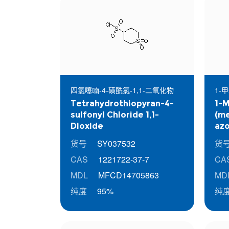
四氢噻喃-4-磺酰氯-1,1-二氧化物
1-
Tetrahydrothiopyran-4-
1-M
sulfonyl Chloride 1,1-
(me
Dioxide
azo
货号
SY037532
货
CAS
1221722-37-7
CA
MDL
MFCD14705863
MD
纯度
95%
纯