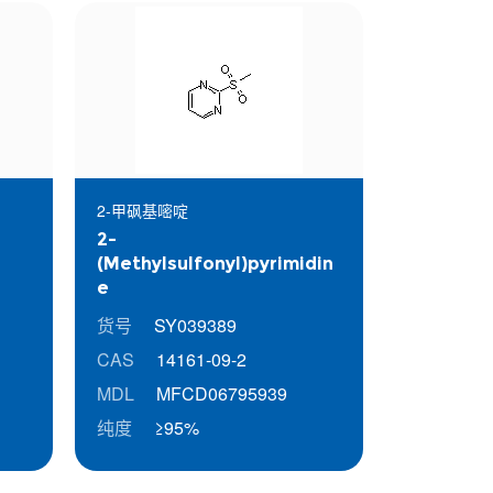
2-甲砜基嘧啶
2-
(Methylsulfonyl)pyrimidin
e
货号
SY039389
CAS
14161-09-2
MDL
MFCD06795939
纯度
≥95%