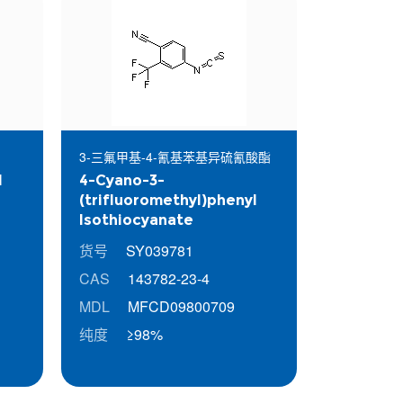
3-三氟甲基-4-氰基苯基异硫氰酸酯
l
4-Cyano-3-
(trifluoromethyl)phenyl
Isothiocyanate
货号
SY039781
CAS
143782-23-4
MDL
MFCD09800709
纯度
≥98%