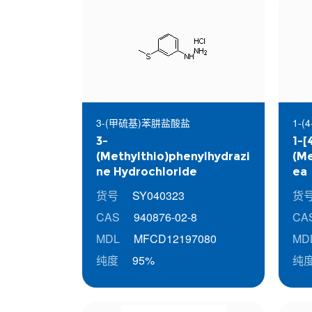
3-(甲硫基)苯肼盐酸盐
1-
3-
1-[
(Methylthio)phenylhydrazi
(Me
ne Hydrochloride
ea
货号
SY040323
货
CAS
940876-02-8
CA
MDL
MFCD12197080
MD
纯度
95%
纯