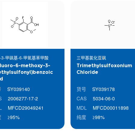
氟-3-甲砜基-6-甲氧基苯甲酸
三甲基氯化亚砜
luoro-6-methoxy-3-
Trimethylsulfoxonium
thylsulfonyl)benzoic
Chloride
id
号
SY039140
货号
SY039178
S
2006277-17-2
CAS
5034-06-0
L
MFCD29049241
MDL
MFCD00011898
度
≥95%
纯度
≥98%