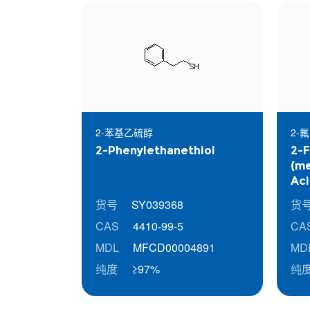
2-苯基乙硫醇
2-
2-Phenylethanethiol
2-F
(me
Ac
货号
SY039368
货
CAS
4410-99-5
CA
MDL
MFCD00004891
MD
纯度
≥97%
纯