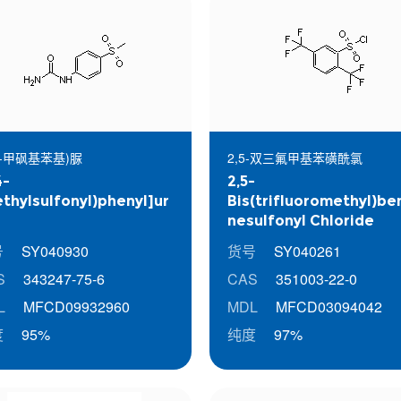
(4-甲砜基苯基)脲
2,5-双三氟甲基苯磺酰氯
4-
2,5-
thylsulfonyl)phenyl]ur
Bis(trifluoromethyl)be
nesulfonyl Chloride
号
SY040930
货号
SY040261
S
343247-75-6
CAS
351003-22-0
L
MFCD09932960
MDL
MFCD03094042
度
95%
纯度
97%