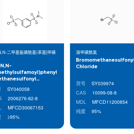
-(N,N-二甲基氨磺酰基)苯基]甲磺
溴甲磺酰氯
Bromomethanesulfony
(N,N-
Chloride
ethylsulfamoyl)phenyl
thanesulfonyl
货号
SY039974
oride
号
SY040058
CAS
10099-08-8
S
2006276-82-8
MDL
MFCD11200854
L
MFCD30067153
纯度
95%
度
≥95%