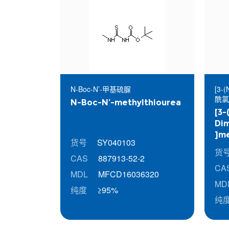
N-Boc-N’-甲基硫脲
[3
酰氯
N-Boc-N’-methylthiourea
[3-
Dim
]me
货号
SY040103
Chl
货
CAS
887913-52-2
CA
MDL
MFCD16036320
MD
纯度
≥95%
纯