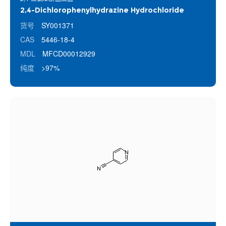
2,4-Dichlorophenylhydrazine Hydrochloride
货号
SY001371
CAS
5446-18-4
MDL
MFCD00012929
纯度
>97%