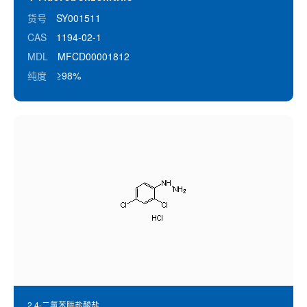
货号
SY001511
CAS
1194-02-1
MDL
MFCD00001812
纯度
≥98%
2,4-二氯苯肼盐酸盐