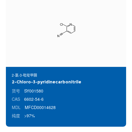
2-氯-3-吡啶甲腈
2-Chloro-3-pyridinecarbonitrile
货号
SY001580
CAS
6602-54-6
MDL
MFCD00014628
纯度
>97%