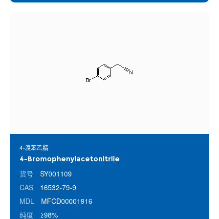
4-溴苯乙腈
4-Bromophenylacetonitrile
货号
SY001109
CAS
16532-79-9
MDL
MFCD00001916
纯度
≥98%