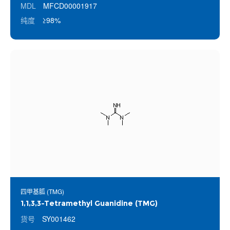
MDL
MFCD00001917
纯度
≥98%
四甲基胍 (TMG)
1,1,3,3-Tetramethyl Guanidine (TMG)
货号
SY001462