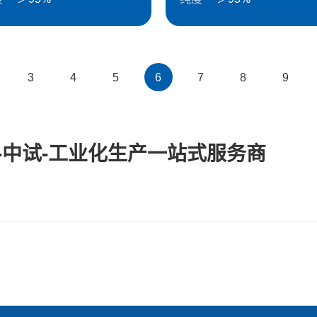
3
4
5
6
7
8
9
-中试-工业化生产一站式服务商