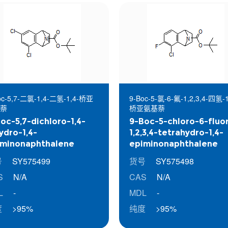
oc-5,7-二氯-1,4-二氢-1,4-桥亚
9-Boc-5-氯-6-氟-1,2,3,4-四氢-1
萘
桥亚氨基萘
oc-5,7-dichloro-1,4-
9-Boc-5-chloro-6-fluo
ydro-1,4-
1,2,3,4-tetrahydro-1,4-
iminonaphthalene
epiminonaphthalene
号
SY575499
货号
SY575498
S
N/A
CAS
N/A
L
-
MDL
-
度
>95%
纯度
>95%