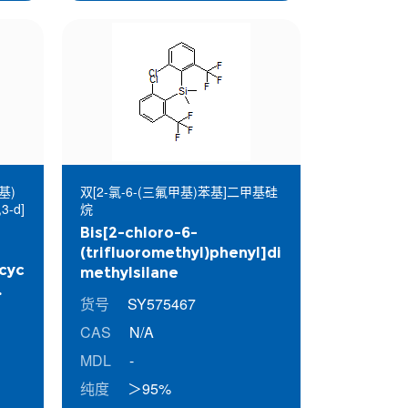
基)
双[2-氯-6-(三氟甲基)苯基]二甲基硅
3-d]
烷
Bis[2-chloro-6-
(trifluoromethyl)phenyl]di
]cyc
methylsilane
货号
SY575467
ne
CAS
N/A
MDL
-
纯度
＞95%