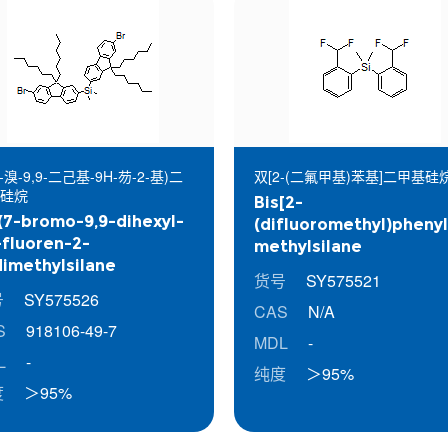
-溴-9,9-二己基-9H-芴-2-基)二
双[2-(二氟甲基)苯基]二甲基硅
硅烷
Bis[2-
(7-bromo-9,9-dihexyl-
(difluoromethyl)phenyl
fluoren-2-
methylsilane
dimethylsilane
货号
SY575521
号
SY575526
CAS
N/A
S
918106-49-7
MDL
-
L
-
纯度
＞95%
度
＞95%