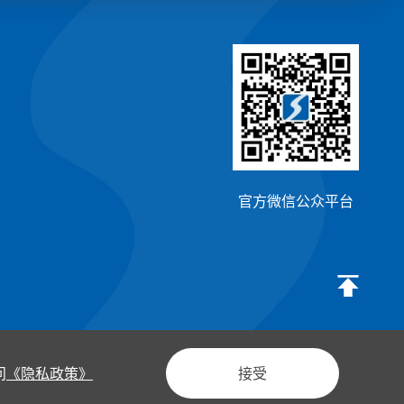
官方微信公众平台
许[2026]202273（YS）
政策法规
隐私政策
|
网站地
问
《隐私政策》
接受
图