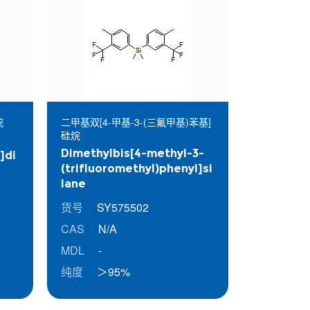
烷
二甲基双[4-甲基-3-(三氟甲基)苯基]
硅烷
Dimethylbis[4-methyl-3-
]di
(trifluoromethyl)phenyl]si
lane
货号
SY575502
CAS
N/A
MDL
-
纯度
＞95%