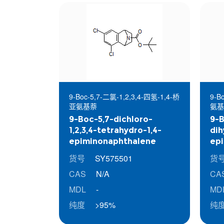
9-Boc-5,7-二氯-1,2,3,4-四氢-1,4-桥
9-B
亚氨基萘
氨基
9-Boc-5,7-dichloro-
9-B
1,2,3,4-tetrahydro-1,4-
dih
epiminonaphthalene
ep
货号
SY575501
货
CAS
N/A
CA
MDL
-
MD
纯度
>95%
纯