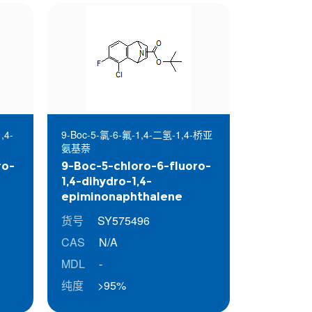
,4-
9-Boc-5-氯-6-氟-1,4-二氢-1,4-桥亚
氨基萘
ro-
9-Boc-5-chloro-6-fluoro-
1,4-dihydro-1,4-
epiminonaphthalene
货号
SY575496
CAS
N/A
MDL
-
纯度
>95%