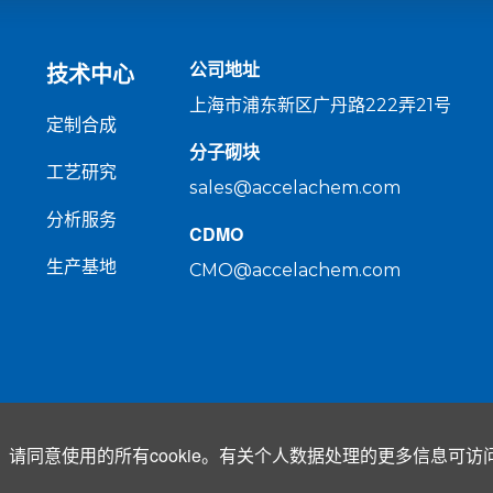
公司地址
技术中心
上海市浦东新区广丹路222弄21号
定制合成
分子砌块
工艺研究
sales@accelachem.com
分析服务
CDMO
生产基地
CMO@accelachem.com
ICP备08103356号-5
沪公网安备 31011502019979号
沪(浦)应急管危经
请同意使用的所有cookie。有关个人数据处理的更多信息可访