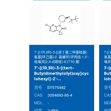
7’-[(1R,3R)-3-[(叔丁基二甲基硅基)
7-[
氧基]环己基]-2’-氯螺环(环丙烷-1,5’-
氧基]
吡咯并[2,3-d]嘧啶)-6’(7’H)-酮
咯并[
7’-[(1R,3R)-3-[(tert-
7-[
Butyldimethylsilyl)oxy]cyc
But
lohexyl]-2’-
loh
chlorospiro(cyclopropane
dih
货号
SY575482
货
-1,5’-pyrrolo[2,3-
d]p
CAS
3054693-95-4
CA
d]pyrimidin)-6’(7’H)-one
MDL
-
MD
纯度
＞95%
纯