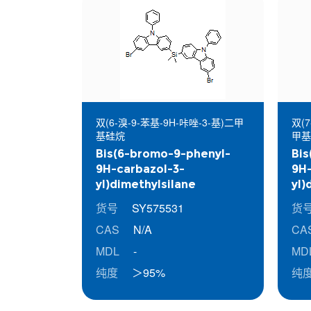
双(6-溴-9-苯基-9H-咔唑-3-基)二甲
双(7
基硅烷
甲基
Bis(6-bromo-9-phenyl-
Bis
9H-carbazol-3-
9H-
yl)dimethylsilane
yl)
货号
SY575531
货
CAS
N/A
CA
MDL
-
MD
纯度
＞95%
纯