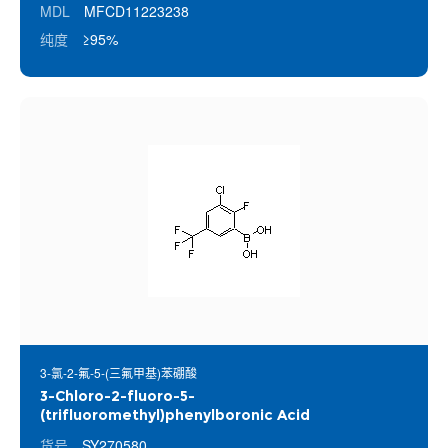
MDL
MFCD11223238
纯度
≥95%
3-氯-2-氟-5-(三氟甲基)苯硼酸
3-Chloro-2-fluoro-5-
(trifluoromethyl)phenylboronic Acid
货号
SY270580