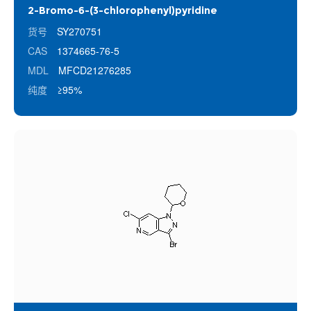
2-Bromo-6-(3-chlorophenyl)pyridine
货号
SY270751
CAS
1374665-76-5
MDL
MFCD21276285
纯度
≥95%