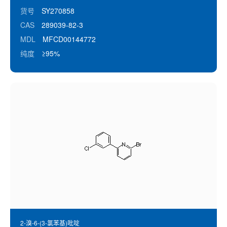
货号
SY270858
CAS
289039-82-3
MDL
MFCD00144772
纯度
≥95%
2-溴-6-(3-氯苯基)吡啶