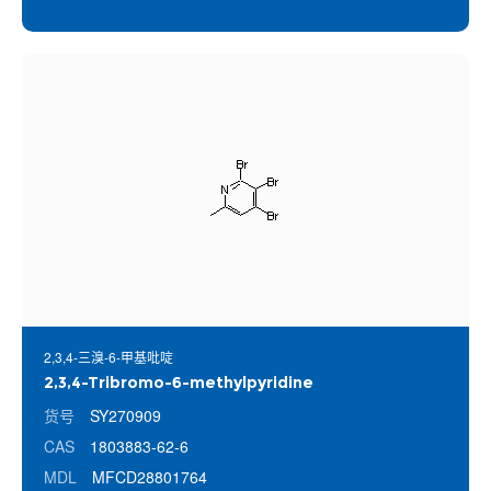
2,3,4-三溴-6-甲基吡啶
2,3,4-Tribromo-6-methylpyridine
货号
SY270909
CAS
1803883-62-6
MDL
MFCD28801764