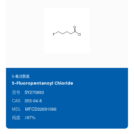
5-氟戊酰氯
5-Fluoropentanoyl Chloride
货号
SY270893
CAS
353-04-8
MDL
MFCD32691066
纯度
≥97%