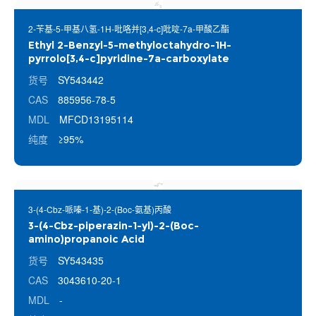
2-苄基-5-甲基八氢-1H-吡咯并[3,4-c]吡啶-7a-甲酸乙酯
Ethyl 2-Benzyl-5-methyloctahydro-1H-
pyrrolo[3,4-c]pyridine-7a-carboxylate
货号
SY543442
CAS
885956-78-5
MDL
MFCD13195114
纯度
≥95%
3-(4-Cbz-哌嗪-1-基)-2-(Boc-氨基)丙酸
3-(4-Cbz-piperazin-1-yl)-2-(Boc-
amino)propanoic Acid
货号
SY543435
CAS
3043610-20-1
MDL
-