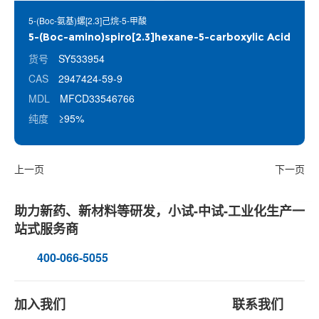
5-(Boc-氨基)螺[2.3]己烷-5-甲酸
5-(Boc-amino)spiro[2.3]hexane-5-carboxylic Acid
货号
SY533954
CAS
2947424-59-9
MDL
MFCD33546766
纯度
≥95%
上一页
下一页
助力新药、新材料等研发，小试-中试-工业化生产一
站式服务商
400-066-5055
加入我们
联系我们