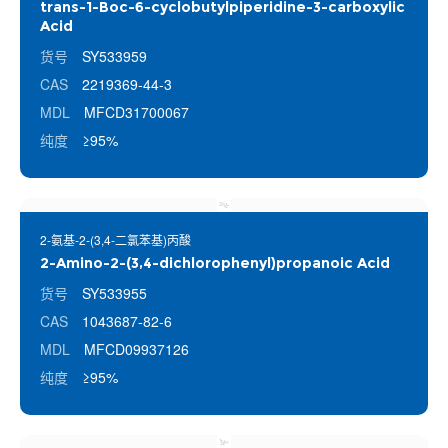
trans-1-Boc-6-cyclobutylpiperidine-3-carboxylic
Acid
货号
SY533959
CAS
2219369-44-3
MDL
MFCD31700067
纯度
≥95%
2-氨基-2-(3,4-二氯苯基)丙酸
2-Amino-2-(3,4-dichlorophenyl)propanoic Acid
货号
SY533955
CAS
1043687-82-6
MDL
MFCD09937126
纯度
≥95%