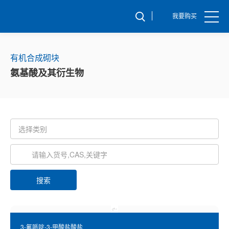
我要购买
有机合成砌块
氨基酸及其衍生物
搜索
3-氟哌啶-3-甲酸盐酸盐