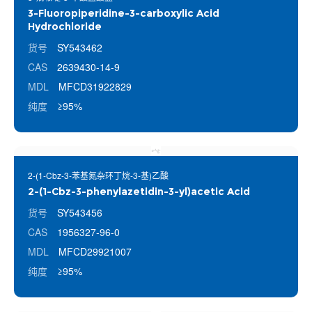
3-Fluoropiperidine-3-carboxylic Acid
Hydrochloride
货号
SY543462
CAS
2639430-14-9
MDL
MFCD31922829
纯度
≥95%
2-(1-Cbz-3-苯基氮杂环丁烷-3-基)乙酸
2-(1-Cbz-3-phenylazetidin-3-yl)acetic Acid
货号
SY543456
CAS
1956327-96-0
MDL
MFCD29921007
纯度
≥95%