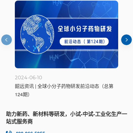
2024-05-20
20
第
韶远资讯 | 全球小分子药物研发前沿动态（总第
韶
123期）
1
助力新药、新材料等研发，小试-中试-工业化生产一
站式服务商