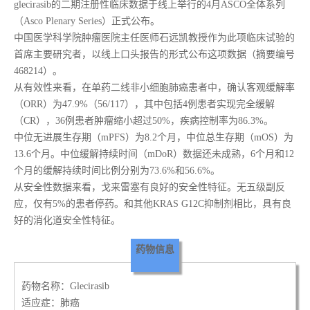
glecirasib的二期注册性临床数据于线上举行的4月ASCO全体系列
（Asco Plenary Series）正式公布。
中国医学科学院肿瘤医院主任医师石远凯教授作为此项临床试验的
首席主要研究者，以线上口头报告的形式公布这项数据（摘要编号
468214）。
从有效性来看，在单药二线非小细胞肺癌患者中，确认客观缓解率
（ORR）为47.9%（56/117），其中包括4例患者实现完全缓解
（CR），36例患者肿瘤缩小超过50%，疾病控制率为86.3%。
中位无进展生存期（mPFS）为8.2个月，中位总生存期（mOS）为
13.6个月。中位缓解持续时间（mDoR）数据还未成熟，6个月和12
个月的缓解持续时间比例分别为73.6%和56.6%。
从安全性数据来看，戈来雷塞有良好的安全性特征。无五级副反
应，仅有5%的患者停药。和其他KRAS G12C抑制剂相比，具有良
好的消化道安全性特征。
药物信息
药物名称：Glecirasib
适应症：肺癌