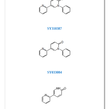
SY310387
SY033084