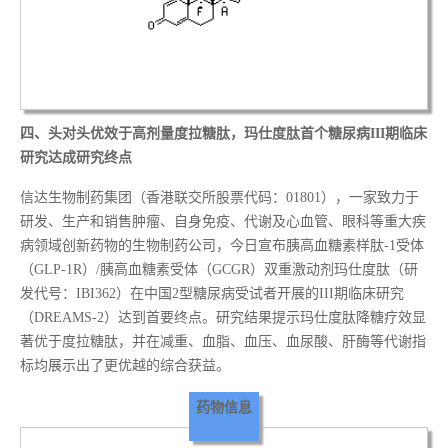
四、
头对头优效于高剂量度拉糖肽，玛仕度肽首个糖尿病III期临床
研究达成研究终点
信达生物制药集团（香港联交所股票代码：01801），一家致力于
研发、生产和销售肿瘤、自身免疫、代谢及心血管、眼科等重大疾
病领域创新药物的生物制药公司，今日宣布胰高血糖素样肽-1受体
（GLP-1R）/胰高血糖素受体（GCGR）双重激动剂玛仕度肽（研
发代号：IBI362）在中国2型糖尿病受试者开展的III期临床研究
（DREAMS-2）达到首要终点。研究结果提示玛仕度肽降糖疗效显
著优于度拉糖肽，并在减重、血脂、血压、血尿酸、肝酶等代谢指
标均展示出了更优越的综合获益。
药物信息