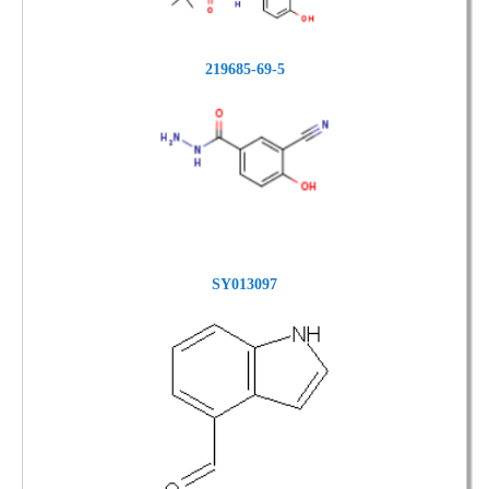
219685-69-5
SY013097