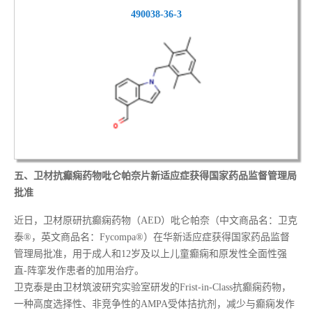
490038-36-3
五、
卫材抗癫痫药物吡仑帕奈片新适应症获得国家药品监督管理局
批准
近日，卫材原研抗癫痫药物（AED）吡仑帕奈（中文商品名：卫克
泰®，英文商品名：Fycompa®）在华新适应症获得国家药品监督
管理局批准，用于成人和12岁及以上儿童癫痫和原发性全面性强
直-阵挛发作患者的加用治疗。
卫克泰是由卫材筑波研究实验室研发的Frist-in-Class抗癫痫药物，
一种高度选择性、非竞争性的AMPA受体拮抗剂，减少与癫痫发作