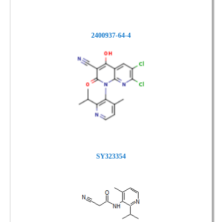
2400937-64-4
SY323354