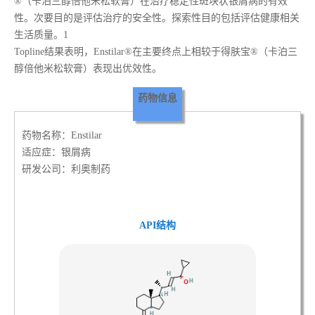
®（卡泊三醇倍他米松软膏）在治疗稳定性斑块状银屑病的有效
性。次要目的是评估治疗的安全性。探索性目的包括评估健康相关
生活质量。1
Topline结果表明，Enstilar®在主要终点上相较于得肤宝®（卡泊三
醇倍他米松软膏）表现出优效性。
药物信息
药物名称：Enstilar
适应症：银屑病
研发公司：利奥制药
API结构