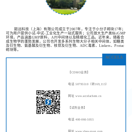
韶远科技（上海）有限公司成立于2007年，专注于小分子砌块17年；
可为用户提供小试-中试-工业化生产一站式服务；公司放大生产类似cGMP
环境，产品涵盖GMP原料、API中间体以及精细化工品。
近年来，随着合
成生物
学
的蓬勃发展，公司也开发多系列生物大分子相关中间体，如糖类
及衍生物、氨基酸及衍生物、核苷及衍生物、ADC毒素、Linkers、Protac
砌块等。
ACCELA
【CDMO业务】
电话 50795510（转169,113）
网址 www.accelachem.cn
【试剂业务】
电话 400-066-5055
网址 www.shao-yuan.com