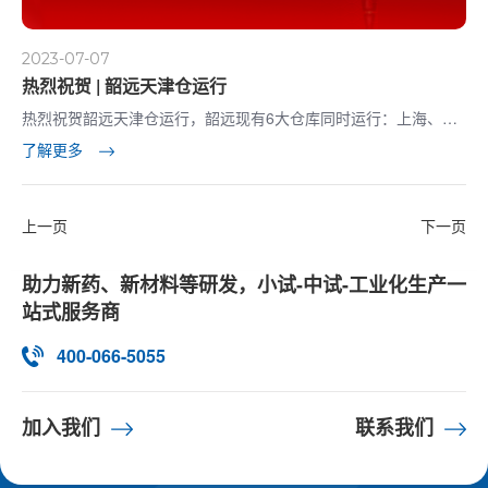
2023-07-07
热烈祝贺 | 韶远天津仓运行
热烈祝贺韶远天津仓运行，韶远现有6大仓库同时运行：上海、天
津、成都、武汉、济南、美国
了解更多
上一页
下一页
助力新药、新材料等研发，小试-中试-工业化生产一
站式服务商
400-066-5055
加入我们
联系我们