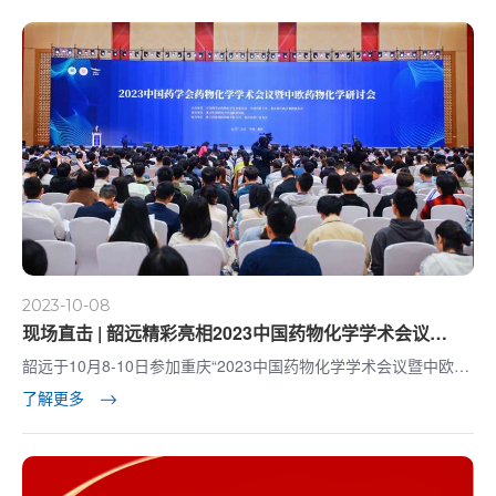
2023-10-08
现场直击 | 韶远精彩亮相2023中国药物化学学术会议
（CMCS2023）
韶远于10月8-10日参加重庆“2023中国药物化学学术会议暨中欧药
物化学研讨会”，展位号32。
了解更多