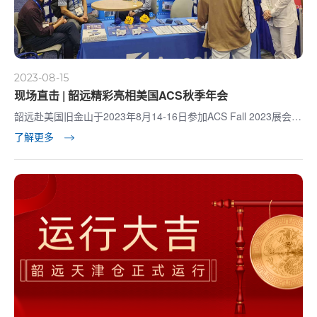
2023-08-15
现场直击 | 韶远精彩亮相美国ACS秋季年会
韶远赴美国旧金山于2023年8月14-16日参加ACS Fall 2023展会，
展位号：1342。
了解更多